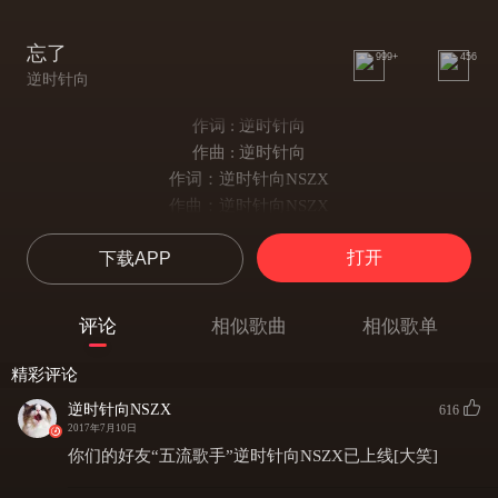
忘了
999+
456
逆时针向
作词 : 逆时针向
作曲 : 逆时针向
作词：逆时针向NSZX
作曲：逆时针向NSZX
编曲：逆时针向NSZX
打开
下载APP
演唱：逆时针向NSZX
多少个 走过的时刻
浮现在脑海 的定格
评论
相似歌曲
相似歌单
那一年 的夏天
这故事开始的起点
精彩评论
又过了 多少个日夜
逆时针向NSZX
616
时间不停歇 的走远
2017年7月10日
没完成 的心愿
你们的好友“五流歌手”逆时针向NSZX已上线[大笑]
有一天我们都会一一实现