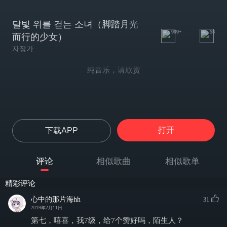
달빛 위를 걷는 소녀（脚踏月光
999+
53
而行的少女）
자장가
纯音乐，请欣赏
打开
下载APP
评论
相似歌曲
相似歌单
精彩评论
心中的那片海hh
31
2019年2月11日
第七，嘻喜，我7级，给7个赞好吗，陌生人？