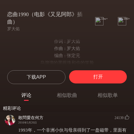
恋曲1990（电影《又见阿郎》插
10w+
999+
曲）
罗大佑
作词 : 罗大佑
作曲 : 罗大佑
编曲 : 张定元
乌溜溜的黑眼珠和你的笑脸
怎么也难忘记你容颜的转变
打开
下载APP
轻飘飘的旧时光就这么溜走
转头回去看看时已匆匆数年
苍茫茫的天涯路是你的飘泊
评论
相似歌曲
相似歌单
寻寻觅觅长相守是我的脚步
黑漆漆的孤枕边是你的温柔
精彩评论
醒来时的清晨里是我的哀愁
敢問愛在何方
24139
或许明日太阳西下倦鸟已归时
2016年5月20日
你将已经踏上旧时的归途
1993年，一个非洲小伙与母亲得到了一盘磁带，里面有