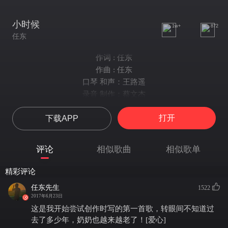
小时候
1w+
872
任东
作词 : 任东
作曲 : 任东
口琴 和声：王路遥
录音 制作：蔡文杰
在我很小很小的时候
打开
下载APP
奶奶总牵着我的手
走在山下的小河边
和奶奶一起洗衣裳
评论
相似歌曲
相似歌单
那时候天很蓝
那时候月亮很圆
精彩评论
那时候的我很调皮
任东先生
1522
那时候 我很简单
2017年6月23日
我记得门前的老槐树
这是我开始尝试创作时写的第一首歌，转眼间不知道过
记得傍晚屋顶的炊烟
去了多少年，奶奶也越来越老了！[爱心]