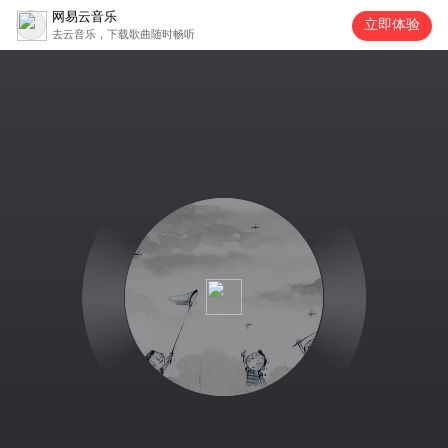
网易云音乐
立即体验
去云音乐，下载歌曲随时畅听