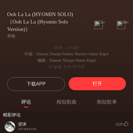
Ooh La La (HYOMIN SOLO)
（Ooh La La (Hyomin Solo
1w+
999+
Version)）
孝敏
作词 : 이지은
作曲 : Damon Sharpe/Jimmy Burney/Adam Kapit
编曲 : Damon Sharpe/Adam Kapit
내 발을 조여 억지로
挤着我的脚 勉强
끼워 맞춘 Glass shoes
打开
下载APP
穿上的水晶鞋
아슬아슬 불안해
胆战心惊 很不安
评论
相似歌曲
相似歌单
열두 시 넘어 Trouble yeah
过了十二点 麻烦 yeah
精彩评论
Don't need no prince
我不需要王子
翌涛
3229
man 가만 놔둬
2017年6月14日