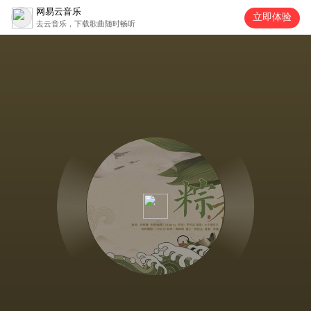
网易云音乐
立即体验
去云音乐，下载歌曲随时畅听