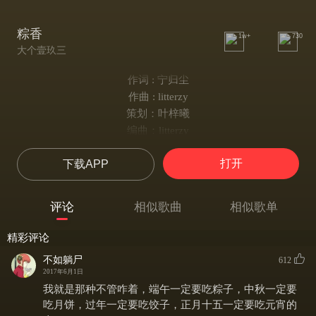
粽香
1w+
730
大个壹玖三
作词 : 宁归尘
作曲 : litterzy
策划：叶梓曦
编曲：litterzy
和声编写：litterzy
打开
下载APP
和声：梅粮新
美工：思倍儿
后期：死神
评论
相似歌曲
相似歌单
黄昏沉沉的影子拖着夕阳
剩下余辉洒在了芭蕉叶上
精彩评论
她缠绕着手中线
不如躺尸
612
手指翻转间粽子精巧漂亮
2017年6月1日
灶中的木柴被火烧得作响
我就是那种不管咋着，端午一定要吃粽子，中秋一定要
冒着雾气的水被淋个滚烫
吃月饼，过年一定要吃饺子，正月十五一定要吃元宵的