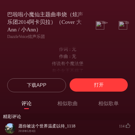
巴啦啦小魔仙主题曲串烧（炫声
乐团2014阿卡贝拉）（Cover 大
999+
115
Ann / 小Ann）
DazzleVoice炫声乐团
作词 : 无
作曲 : 无
传说有个魔法堡
有个女王不得了
每个魔仙得她指导
打开
下载APP
都盼望世界更美好
变大变小真的奇妙
一个咒语一个符号
评论
相似歌曲
相似歌单
一不小心就会一团糟
我有个好提议
精彩评论
就决定在一起
愿你被这个世界温柔以待_1118
114
去寻找魔法的秘密
2018年5月4日