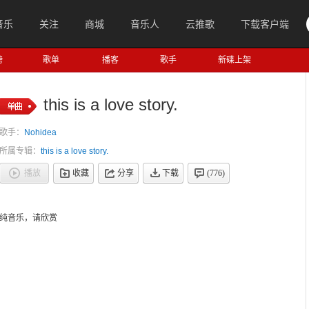
音乐
关注
商城
音乐人
云推歌
下载客户端
榜
歌单
播客
歌手
新碟上架