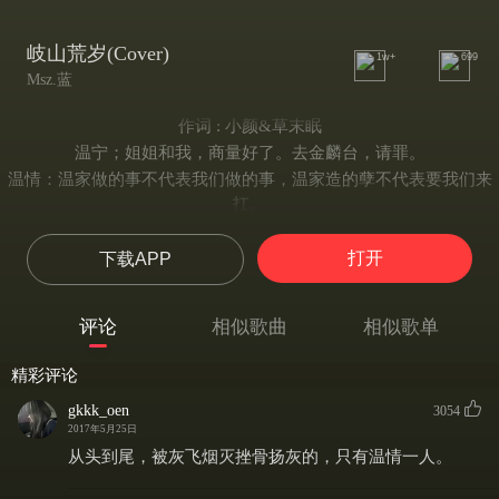
岐山荒岁(Cover)
1w+
699
Msz.蓝
作词 : 小颜&草末眠
温宁；姐姐和我，商量好了。去金麟台，请罪。
温情：温家做的事不代表我们做的事，温家造的孽不代表要我们来
扛。
我是医师，根本没杀过什么人，但穷奇道那三百多人，
还有……金子轩，确实是阿宁杀的。
打开
下载APP
什么下场，都是他应得的。
岐山余晖 曾娓娓 叙风华葳蕤
评论
相似歌曲
相似歌单
旧年经岁 曾温煦 映遗世芳菲
死生际会 凝荒泪 焚心赋鬼
精彩评论
难觅故人诲 执宿情永愧
gkkk_oen
3054
铭恩心无违 酬作妄魇劫灰
2017年5月25日
溯枯荣几回 梏痕未褪
从头到尾，被灰飞烟灭挫骨扬灰的，只有温情一人。
温情：算起来其实我们早就该死了。这些日子，算是我们赚的。
话说完了，交代清楚了，也道过别了。那，就再见了。