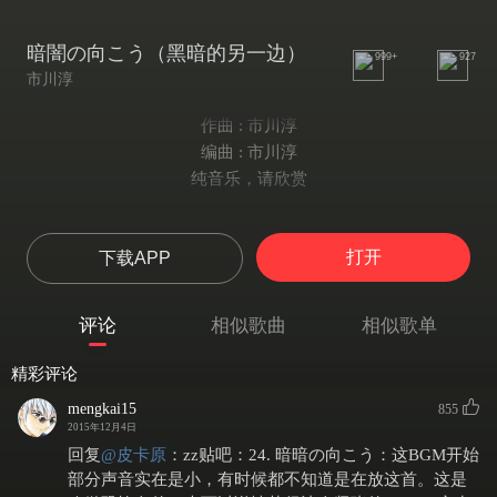
暗闇の向こう（黑暗的另一边）
999+
927
市川淳
作曲 : 市川淳
编曲 : 市川淳
纯音乐，请欣赏
打开
下载APP
评论
相似歌曲
相似歌单
精彩评论
mengkai15
855
2015年12月4日
回复
@
皮卡原
：
zz贴吧：24. 暗暗の向こう：这BGM开始
部分声音实在是小，有时候都不知道是在放这首。这是