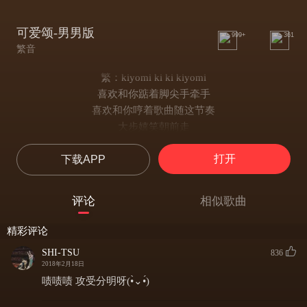
可爱颂-男男版
999+
361
繁音
繁：kiyomi ki ki kiyomi
喜欢和你踮着脚尖手牵手
喜欢和你哼着歌曲随这节奏
大步嬉笑朝前走
未来的你有我
打开
下载APP
只想把你的双手
环绕搭在我肩头
煜：喜欢你羞涩时看着我的笑容 笑容
评论
相似歌曲
喜欢你倔强盯着我鼓着脸气我 你气我
你的每一个动作
精彩评论
都深深牵着我
SHI-TSU
836
真想你永远只伴随我只粘着我
2018年2月18日
繁：羞涩的我是kiyomi
啧啧啧 攻受分明呀(•̀⌄•́)
温柔的我是kiyomi