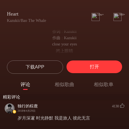
Heart
10w+
999+
Kazukii/Bao The Whale
作词 : Kazukii
作曲 : Kazukii
close your eyes
闭上眼睛
hear you breathing next to me
让我听着你的呼吸声
打开
下载APP
shut them tight
不要睁开
so you may fall back asleep
评论
相似歌曲
相似歌单
让你可以做一个美梦
don't you cry
精彩评论
你别哭泣
as your chest rises and falls
独行的棕鹿
4130
那样胸膛起起伏伏着
2018年4月29日
you're alright
岁月深邃 时光静默 我是旅人 彼此无言
你还好吧
may you rest your weary soul