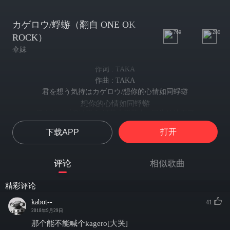
カゲロウ/蜉蝣（翻自 ONE OK
769
280
ROCK）
伞妹
作词 : TAKA
作曲 : TAKA
君を想う気持はカゲロウ/想你的心情如同蜉蝣
想你的心情如同蜉蝣
伝えられず僕は漂う/漂荡来漂荡去...因为传达不了
漂荡来漂荡去...因为传达不了
打开
下载APP
カゲロウ/蜉蝣
蜉蝣
ONE OK ROCK
评论
相似歌曲
ふと気づくと僕はここに立っていた/不经意间自己却已至此心境
不经意间自己却已至此心境
精彩评论
抱くはずのない気持ちを片手に/本不该抱有的感觉已快成形
本不该抱有的感觉已快成形
kabot--
41
巻き戻してみたら /如果倒回的话
2018年9月29日
如果倒回的话
那个能不能喊个kagero[大哭]