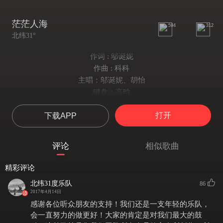
茫茫人海
594
312
北纬31°
作词 : 邬诞妮
作曲 : 科科
主唱：邬诞妮、胡怡
键盘：高晗
吉他：李学科、曹雨辰
打开
下载APP
贝斯：李宗睿
鼓：许新
和声：科科、许新
评论
相似歌曲
编曲：北纬31°
录音：魏路遥、黄柯
精彩评论
听说你现在睡得很晚
北纬31度乐队
86
是不是和我一样不安
2017年4月14日
时针走了多少圈
感谢各位听众朋友的支持！我们还是一支年轻的乐队，
任思绪在指尖旋转
会一直努力的做更好！大家的肯定是对我们最大的鼓