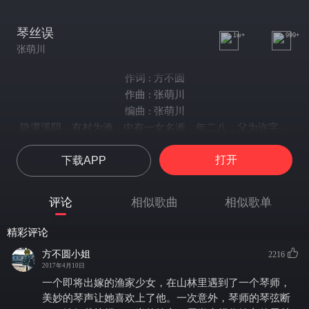
琴丝误
1w+
999+
张萌川
作词 : 方不圆
作曲 : 张萌川
编曲 : 张萌川
隐潭溪阴，有村为渔，中有一女名淅，年二八，父为许字。
是日，淅乘舟以渔，舟甫行，有琴瑟之音自深林而来。
打开
下载APP
即还岸，循声去，见一琴师于杨柳间，衣袂翩 然，抚焦尾，音清
绝，其心慕之，然不由己。
一日，淅闻焦尾弦断，便剪机杼之 上半成嫁裳，以未织之蚕丝，捻
评论
相似歌曲
相似歌单
作焦尾新弦，馈琴师。
蚕丝他用，嫁裳难成。于 归之日，淅着裙裳，半新半旧，半红半
精彩评论
黑。
方不圆小姐
2216
俶尔琴声一阙，自林间而来，清泠如 诉，怆然凄切，闻者皆黯然。
2017年4月10日
世人不解，惟淅潸然凝噎。
一个即将出嫁的渔家少女，在山林里遇到了一个琴师，
暖风吹拂山林雾岚尽消散
美妙的琴声让她喜欢上了他。一次意外，琴师的琴弦断
江水渡渔船