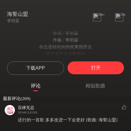
海誓山盟
999+
269
李明霖
作词 : 李明霖
作曲 : 李明霖
你总是轻轻的悄然离我而去
我还来不及去抱紧你
他曾与你手牵着手一起旅行
打开
下载APP
属于三个人的电影
他总能够随意牵动你的心
我总看在眼里痛在心
评论
相似歌曲
你不经意透露出真实的表情
爱与被爱此时都透明
最新评论(269)
那些海誓山盟
百肆无忌
那曾经无力的渴求
2024年12月19日
都怪我 曾经自私太懦弱
还行的一首歌 多多改进一下会更好 [歌曲: 海誓山盟]
那些璀璨的梦