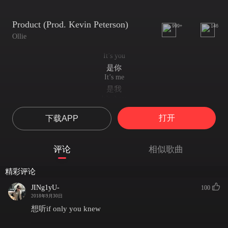
Product (Prod. Kevin Peterson)
999+
146
Ollie
It’s you
是你
It’s me
是我
It’s them
是他
打开
下载APP
It’s everyone
是每一个人
They trick our minds
评论
相似歌曲
他们玩弄我们于股掌之上
To get what they want
精彩评论
只为了谋求一己私利
We’re so sick of being used
JINg1yU-
100
我们讨厌被人利用
2018年9月30日
We’ll be no product for you
想听if only you knew
我们不是谁的附属品
For me,