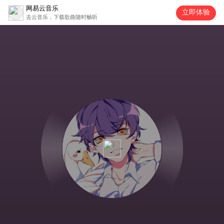
网易云音乐
立即体验
去云音乐，下载歌曲随时畅听