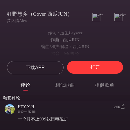
狂野想乡（Cover 西瓜JUN）
1w+
999+
萧忆情Alex
作词 : 逸生Laywer
作曲 : 西瓜JUN
编曲/和声编唱：西瓜JUN
混音：Mr.曾经
昨夜的谁躲进了梦 随着风
打开
下载APP
追上那狂野的弧度 叠叠重
岁月的愁剩酒一壶 醉了秋
我还有唱不完的节奏 不休
评论
相似歌曲
相似歌单
聆听你轻声的悠扬 小村庄
旧事就洒月色荷塘 水中央
精彩评论
还有两三王子嚷让 伴花香
HTY-X-H
3606
时光时光忆起旧模样 轻狂
2017年4月26日
流水流过了几个趟 一座座桥梁
一个月不上999我日电磁炉
我怀念这个老地方