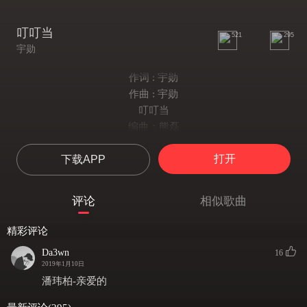
叮叮当
521
295
宇勋
作词 : 宇勋
作曲 : 宇勋
叮叮当
编曲：熊磊
混音：胡智炜
打开
下载APP
叮叮当 叮叮当
童年的梦想会让你发光
那月亮 不彷徨
评论
相似歌曲
黑白键弹奏这时光
叮叮当 叮叮当
精彩评论
童年的梦想会让你发光
Da3wn
16
那月亮 不彷徨
2019年1月10日
黑白键弹奏这时光
潘玮柏-亲爱的
我们迎着风一起唱着的歌