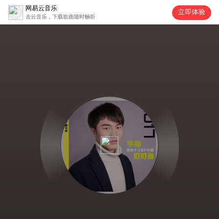
网易云音乐
立即体验
去云音乐，下载歌曲随时畅听