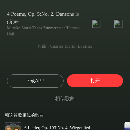
4 Poems, Op. 5:No. 2. Dansons la
gigue
Mitsuko Shirai/Tabea Zimmermann/Hartmut
Höll
作曲 : Charles Martin Loeffler
打开
下载APP
相似歌曲
和这首歌相似的歌曲
6 Lieder, Op. 103:No. 4. Wiegenlied