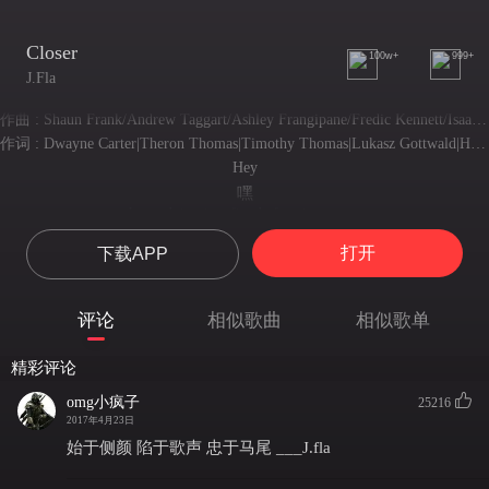
Closer
100w+
999+
J.Fla
作曲 : Shaun Frank/Andrew Taggart/Ashley Frangipane/Fredic Kennett/Isaac Slade and Joe King
作词 : Dwayne Carter|Theron Thomas|Timothy Thomas|Lukasz Gottwald|Henry Russell Walter|Toni Tennille
Hey
嘿
I was doing just fine before i met you
遇到你之前我一切安好
打开
下载APP
I drank too much and thats an issue
虽酩酊大醉 看上去一团糟
But I'm ok
评论
相似歌曲
相似歌单
但我感觉很好
Hey
精彩评论
嘿
You tell your friends it was nice to meet them
omg小疯子
25216
告诉你的朋友很高兴和他们相遇
2017年4月23日
But i hope i never see them again
始于侧颜 陷于歌声 忠于马尾 ___J.fla
但我希望再也看不到他们的身影
I know it breaks your heart