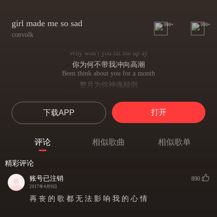
girl made me so sad
999+
999+
convolk
Why won't you hit me up ay
你为何不带我冲向高潮
Been think about you for a month
整月为你神魂颠倒
Why won't you hit me up ay
你为何不带我冲向高潮
打开
下载APP
Is it something that I have done
是因为我做了什么吗
Thinking about you for a while now
评论
相似歌曲
相似歌单
你在我脑中挥之不去
I just wanna see you smile now
精彩评论
我现在只想看见你的笑容
No one love me like you used to
账号已注销
890
没有人像你曾经那样爱我
2017年4月9日
One night we had it was everything
再 丧 的 歌 都 无 法 影 响 我 的 心 情
那一晚我们拥有了一切
Why won't you hit me up ay