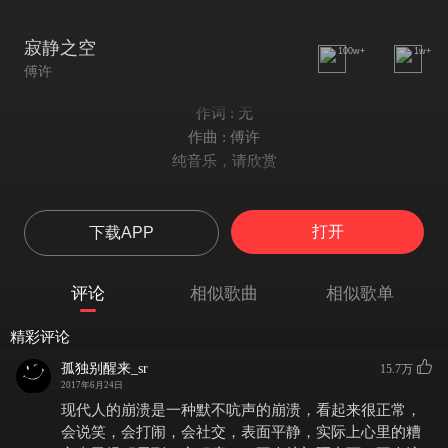
寂静之空
100w+
1w+
傅许
作词 : 无
作曲 : 傅许
纯音乐，请欣赏
打开
下载APP
评论
相似歌曲
相似歌单
精彩评论
孤独别醒来_sr
15.7万
2017年6月24日
现代人的崩溃是一种默不吭声的崩溃，看起来很正常，
会说笑，会打闹，会社交，表面平静，实际上心里的糟