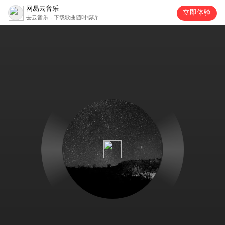
网易云音乐
立即体验
去云音乐，下载歌曲随时畅听