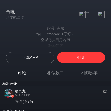
悬曦
999+
151
易谋柯/星尘
作词 : 秦殇
作曲 : emocore（⑨⑨）
空城尽头日月冷淡
凝华怎堪
星芒灼热璀璨
打开
下载APP
微光透落琉璃如幻
黯然消散
染开灰色祭坛
评论
相似歌曲
相似歌单
而今长命灯未照亮神龛
大理石雕像苍白痴怨
精彩评论
十字架上 束缚真理火焰
狮九九
13
炽天坠 未曾融化信念
2017年2月11日
污秽深渊
诶嘿(ΦωΦ)
六翼天使也扬起手中长剑 ( Omnis qui est ex veritate audit mean
vocem（凡属于真理的，必须听从我的声音））