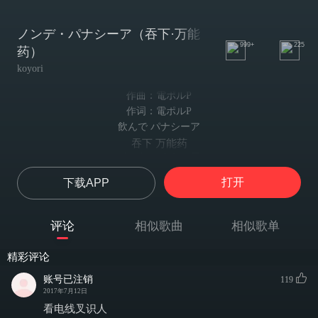
ノンデ・パナシーア（吞下·万能
999+
225
药）
koyori
作曲：電ポルP
作词：電ポルP
飲んで パナシーア
吞下 万能药
ノット パナシーア
解开心结的 万能药
打开
下载APP
商店街の奥深く 幾分寂れた薬屋さん
在商店街的深处 有点冷清的药铺
極彩色の装飾に 惹かれて入るは半病人
评论
相似歌曲
相似歌单
被五彩装饰招诱进来的 是个虚弱得似是生病的人
天井扇の影廻る 古びた木棚に所狭し
精彩评论
吊扇的影子不断回转 身处四周都是古老的木架的狭小地方
七色光る硝子瓶 誘いざなわれ 手に取っていた
账号已注销
119
被那散发七色光彩的玻璃瓶 所吸引 然后拿了下来
2017年7月12日
「時と言う名の薬です。いかがでしょう？
看电线叉识人