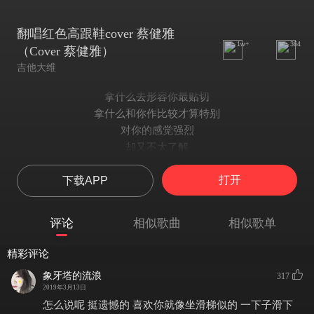
翻唱红色高跟鞋cover 蔡健雅
1w+
364
（Cover 蔡健雅）
吉他大维
拿什么去形容你最贴切
拿什么和你作比较才算特别
对你的感觉强烈
却又不太了解
只凭直觉
打开
下载APP
你像我在被子里的舒服
却又像风琢磨不住
像手腕上散发的香水味
评论
相似歌曲
相似歌单
像爱不释手的 Oh~
红色高跟鞋
精彩评论
拿什么去形容你最贴切
象牙塔的流浪
317
拿什么和你作比较才算特别
2019年3月13日
对你的感觉强烈
怎么说呢 挺遗憾的 喜欢你就像坐滑梯似的 一下子滑下