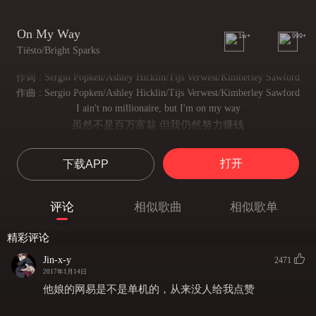
On My Way
1w+
999+
Tiësto/Bright Sparks
作词 : Sergio Popken/Ashley Hicklin/Tijs Verwest/Kimberley Sawford
作曲 : Sergio Popken/Ashley Hicklin/Tijs Verwest/Kimberley Sawford
I ain't no millionaire, but I'm on my way
虽然不是百万富翁 但我仍然努力赚钱
Can't find love, but hell, I'm on the way
明知真爱难觅 但我仍执着地追求爱情
打开
下载APP
When the world gets heavy, you might hear me say
当你被这世界压的不堪重负 请聆听我的心声
I'm on my way, on my way, wayyyy
评论
相似歌曲
相似歌单
成长的路上 一路磕磕碰碰
On my way, on way, wayyyy
精彩评论
成功的路上 不断追逐梦想
There's a little devil in us all
Jin-x-y
2471
人人心中都蕴藏着小恶魔
2017年1月14日
Swear everybody in this town just wants to see you fall
他娘的网易是不是单机的，从来没人给我点赞
我敢打赌这小镇上每个人都想看到你一蹶不振
Baby, it's no fun, so know it's just a game, yeah