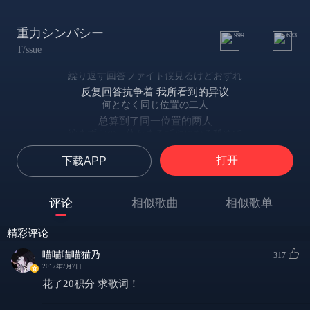
重力シンパシー
999+
633
T/ssue
繰り返す回答ファイト僕見るけどおずれ
反复回答抗争着 我所看到的异议
何となく同じ位置の二人
总算到了同一位置的两人
編まずぶの一体かまる折やになる舐めて
将彼此作为一团乱麻相互轻视
打开
下载APP
気分で運感コーヒーの
随意地将泛有波澜的咖啡
ふけを啜るメガネ曇る
评论
相似歌曲
相似歌单
泡沫吮去 眼镜一片云雾蒸腾
折れたら壊れてしまいそうな
精彩评论
被挫败之后 便仿佛坏掉一般
瞳の中は曇天だ
喵喵喵喵猫乃
317
瞳孔之中 是浩瀚云天
2017年7月7日
迷惑は捨ててどこまるもう散る
花了20积分 求歌词！
舍弃迷惑 便能游荡四方
重力シンパシー