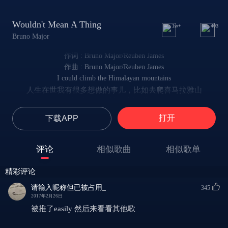
Wouldn't Mean A Thing
1w+
403
Bruno Major
作词 : Bruno Major/Reuben James
作曲 : Bruno Major/Reuben James
I could climb the Himalayan mountains
人生在世我有很多想做的事儿，比如去爬喜马拉雅山
Or the pyramids in West Peru
比如去看秘鲁西部的金字塔
打开
下载APP
I could travel back in time and hear Al Green sing
比如回到过去，听听Al Green唱歌
It wouldn't mean a thing without you
评论
相似歌曲
相似歌单
这些事儿不是没有你就不能做，只是没那么想做了
I could sail across the Indian Ocean
精彩评论
我也想航海横跨印度洋
And bathe in the reflection of the moon
请输入昵称但已被占用_
345
我想借着朦胧月光洗个慢悠悠的澡
2017年2月26日
I could find the buried treasure of ancient kings
被推了easily 然后来看看其他歌
我想去杳无人迹的古代墓穴寻找宝藏
But it wouldn't mean a thing without you