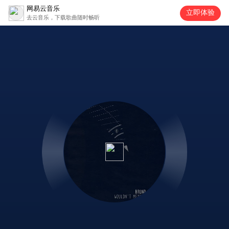
网易云音乐
立即体验
去云音乐，下载歌曲随时畅听