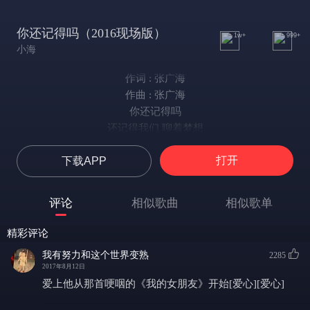
你还记得吗（2016现场版）
1w+
999+
小海
作词 : 张广海
作曲 : 张广海
你还记得吗
还记得我们 聊着梦想
幻想未来 多美好
打开
下载APP
而现在我们 各自远走他乡
曾经的宣言 成为了过往
回想几年前 我们弹着吉他
评论
相似歌曲
相似歌单
说北京 很大
看看现在朋友们都已转业了
精彩评论
只剩下我自己 孤苦追寻
我有努力和这个世界变熟
2285
你还记得吗 你还记得吗
2017年8月12日
当时的我们要在北京有个家
爱上他从那首哽咽的《我的女朋友》开始[爱心][爱心]
你还记得吗 你还记得吗