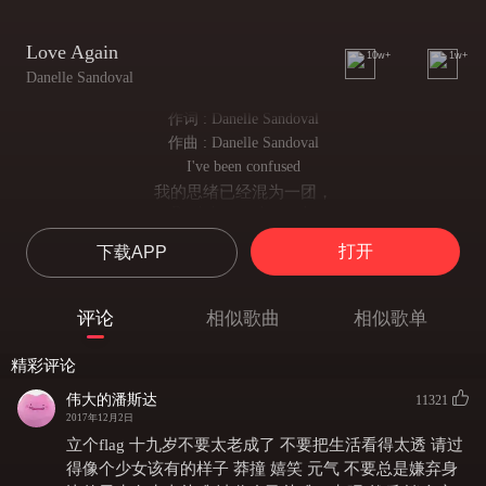
Love Again
10w+
1w+
Danelle Sandoval
作词 : Danelle Sandoval
作曲 : Danelle Sandoval
I've been confused
我的思绪已经混为一团，
Don’t know what to do
我不知道该做些什么，
打开
下载APP
I’m trying to figure it out still keeping it intact after all that we've been through
我尝试着保持我们的爱毕竟我们一起经历那么多，
You can say it’s my fault
评论
相似歌曲
相似歌单
你可以说是我的错，
I’m not always there
精彩评论
我不经常在你身边，
But believe me when I tell you this just know that I still care
伟大的潘斯达
11321
当我告诉你这些的时候，我相信我依然在乎你。
2017年12月2日
About you
立个flag 十九岁不要太老成了 不要把生活看得太透 请过
关于你，
得像个少女该有的样子 莽撞 嬉笑 元气 不要总是嫌弃身
About us