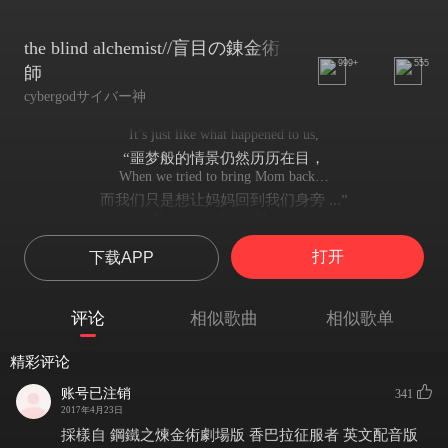
the blind alchemist//盲目の錬金術
999+
555
師
cybergodサイバー神
It’s just like what happened to us,
“噩梦般的情景仍然历历在目，
When we tried to bring Mom back…
而我们只是想让妈妈回到我们身旁 ...”
You mean almost like us.
“你是指我们的所作所为吗？
打开
下载APP
You kept my soul here,
你通过牺牲你自己的手臂
Attaching it to this armor by trading your arm.
评论
相似歌曲
相似歌单
将我的灵魂封存在这里，保存在你的铠甲中
While for his attempt, he lost it all.
精彩评论
但是当弟弟企图实现自己的目标时，他失去了他的一切”
He didn’t respect equivalent exchange…
账号已注销
341
“他没有遵守炼金术交换的规则啊
2017年4月23日
And that’s why we need the stone to get your body back…
採樣自 鋼鐵之煉金術劇場版 香巴拉征服者 英文配音版