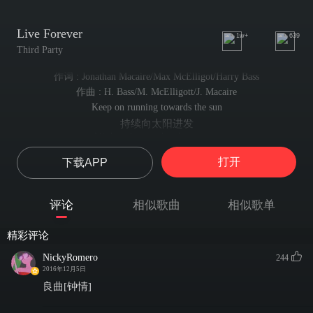
Live Forever
1w+
639
Third Party
作词 : Jonathan Macaire/Max McElligot/Harry Bass
作曲 : H. Bass/M. McElligott/J. Macaire
Keep on running towards the sun
持续向太阳进发
All these hearts, they beat as one
所有人驶向共同的目标
打开
下载APP
Let's take that throne into the sky
让我戴上皇冠飞向天空
All your hopes and fears,let them roam free tonight
评论
相似歌曲
相似歌单
今晚可以尽情感受自己的希望与恐惧
If we could just fly our wings of love
精彩评论
如果我们可以比翼齐飞
We'd never hit the ground
NickyRomero
244
我们的爱情永远不会着陆
2016年12月5日
If we could just turn those red lights on
良曲[钟情]
如果我们可以不顾世俗的眼光
We've caught that inner child