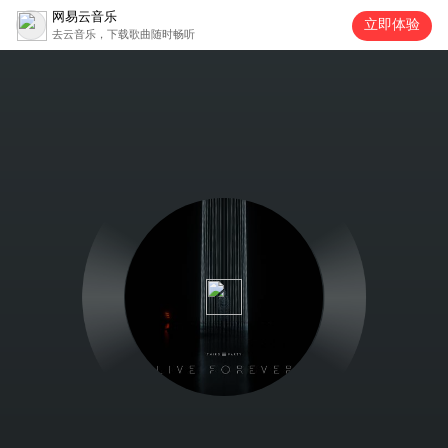
网易云音乐
立即体验
去云音乐，下载歌曲随时畅听