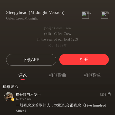
Sleepyhead (Midnight Version)
10w+
999+
Galen Crew/Midnight
作词 : Galen Crew
作曲 : Galen Crew
In the year of our lord 1239
公元1239年
There once lived a girl of a royal line
有一位有着王室血统的女孩
打开
下载APP
The ancient stories do recall
根据古老的故事讲述
She was the fairest of them all
评论
相似歌曲
相似歌单
她是最美的(女孩)
In a castle made of stone
精彩评论
在石制的城堡里
Every night she slept alone
猫头罐与六便士
3394
她每晚独自长眠
2018年3月16日
Any noise that would raise the dead
一般喜欢这首歌的人，大概也会很喜欢《Five hundred
任何连亡者都能惊醒的声音
Miles》
Couldn’t wake her sleepyhead