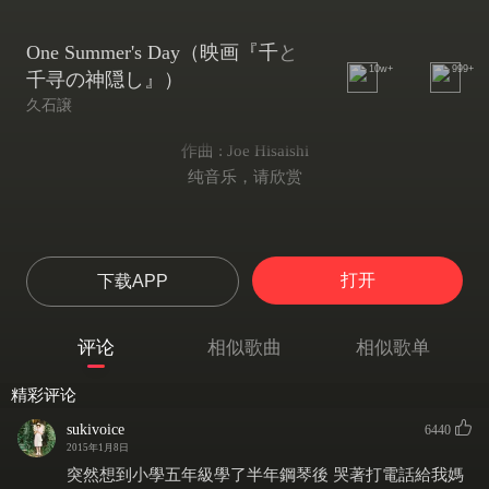
One Summer's Day（映画『千と
10w+
999+
千寻の神隠し』）
久石譲
作曲 : Joe Hisaishi
纯音乐，请欣赏
打开
下载APP
评论
相似歌曲
相似歌单
精彩评论
sukivoice
6440
2015年1月8日
突然想到小學五年級學了半年鋼琴後 哭著打電話給我媽