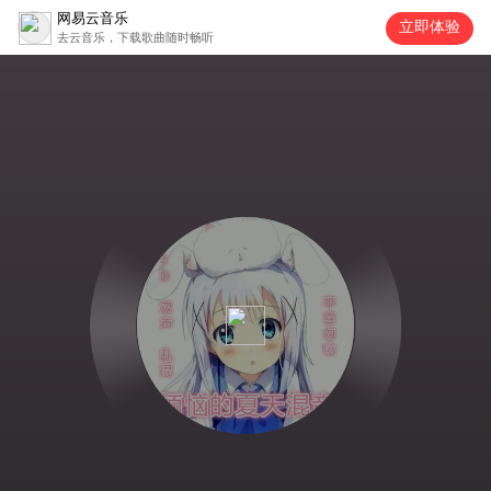
网易云音乐
立即体验
去云音乐，下载歌曲随时畅听