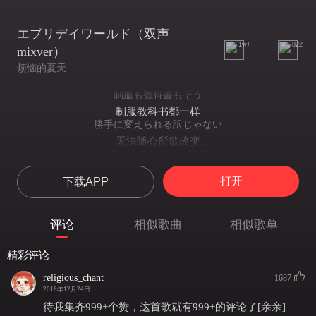
エブリデイワールド（双声
1w+
822
mixver）
烦恼的夏天
制服も教科書もそう
制服教科书都一样
勝手に変えられる訳じゃない
无法随心所欲改变
楽しくてちょっと空虚
快乐之余些许空虚
打开
下载APP
時間の中泳ぎ続ける
徜徉在时光长河里
平静さを装うためだけ
评论
相似歌曲
相似歌单
不过是平静的伪装
振る舞い方の計算式
精彩评论
尽是在解答
解いてばかり
religious_chant
1687
举止言行的计算公式
2016年12月24日
これが恋だとしたなら
待我集齐999+个赞，这首歌就有999+的评论了[亲亲]