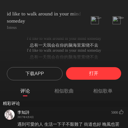
id like to walk around in your mind
1w+
999+
someday
Inteus
I'd like to walk around in your mind someday
总有一天我会在你的脑海里萦绕不去
I'd like to walk around in your mind someday
总有一天我会在你的脑海里萦绕不去
I'd like to walk all over the things you said to me
总有一天我会做到你对我的一切要求
打开
下载APP
I'd like to walk all over the things you said to me
总有一天我会做到你对我的一切要求
I'd like to run and jump on your solitude
评论
相似歌曲
相似歌单
总有一天我会奔跑跃进你的孤寂心房
I'd like to run and jump on your solitude
精彩评论
总有一天我会奔跑跃进你的孤寂心房
I'd like to run and jump on your solitude
李知詩
5000
总有一天我会奔跑跃进你的孤寂心房
2017年4月4日
I'd like to run and jump on your solitude
遇到可愛的人 生活一下子不艱難了 街道也好 晚風也罢