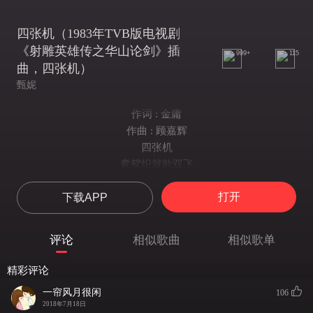
四张机（1983年TVB版电视剧
《射雕英雄传之华山论剑》插
999+
115
曲，四张机）
甄妮
作词 : 金庸
作曲 : 顾嘉辉
四张机
鸯鸳织就欲双飞
可怜未老头先白
打开
下载APP
春波碧草
晓寒深处
相对浴红衣
评论
相似歌曲
相似歌单
四张机
鸯鸳织就欲双飞
精彩评论
可怜未老头先白
一帘风月很闲
106
春波碧草
2018年7月18日