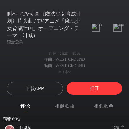
叫べ（TV动画《魔法少女育成计
划》片头曲 / TVアニメ「魔法少
1w+
999+
女育成計画」オープニング・テ
ーマ，叫喊）
沼倉愛美
作词 : 沼倉 愛美
作曲 : WEST GROUND
编曲 : WEST GROUND
今 叫べ
现在 呼喊吧
見つめてる 嘘ばかりの世界
打开
下载APP
注视着 充满谎言的世界
描いてる アイという暗闇
描绘着 所谓「爱」的黑暗
评论
相似歌曲
相似歌单
心をなくしても
即使丧失自我
精彩评论
君だけは守り抜く
也要一直守护着你
Lin凜葉
1730