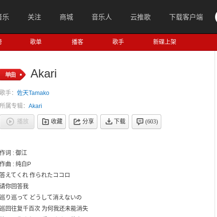
音乐
关注
商城
音乐人
云推歌
下载客户端
榜
歌单
播客
歌手
新碟上架