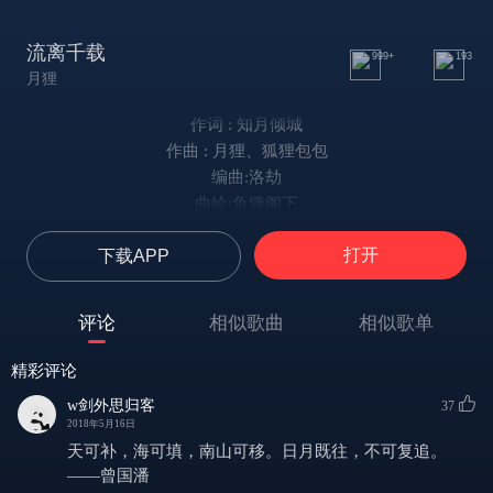
流离千载
999+
193
月狸
作词 : 知月倾城
作曲 : 月狸、狐狸包包
编曲:洛劫
曲绘:鱼塘阁下
PV:君染痕
打开
下载APP
美工:金多多
混音:小宅
最初最初 先祖牧羊而来，
评论
相似歌曲
相似歌单
跋涉过两河之域 衍于沼海。
生息绵延 千年迭代，
精彩评论
传承在口耳相传的记载
w剑外思归客
37
要点起油灯 训诲懵懂幼孩
2018年5月16日
要虔诚祷祝 忏悔前人懈怠
天可补，海可填，南山可移。日月既往，不可复追。
这古老尘埃 漂泊在异乡的城塞
——曾国潘