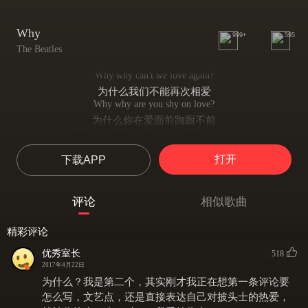
Why
999+
595
The Beatles
Why why can't we love again?
为什么我们不能再次相爱
Why why are you shy on love?
为什么你在爱面前踟蹰不前
If you only knew how much I love you
当你知道我爱你有多深
打开
下载APP
Why can't you love me again?
为什么我们不能再次相爱
Why why don't you open your heart?
评论
相似歌曲
为什么你不能敞开心扉
Why why are we so far apart?
精彩评论
为什么我们要彼此分离
If you only knew how much I love you
优秀室长
518
当你知道我爱你有多深
2017年4月22日
Why can't you love me again?
为什么？我是第二个，其实刚才我正在想第一条评论要
为什么我们不能再次相爱
怎么写，文艺点，还是直接表达自己对披头士的热爱，
I just want your loving arms around me, yeah