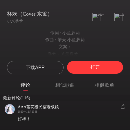
杯欢（Cover 东篱）
999+
116
小义学长
作词 : 小鱼萝莉
作曲 : 擎天 小鱼萝莉
文案：
春分，又是春分。
在我不多的余生，追忆琼觞的故事，
打开
下载APP
而弄玉的眼神永远那么悲伤，因为有太多的往事，
人生恍若一场醉，醉里似有一场孽火。
也许，我所有悲喜，不过是你的在不在意。
评论
相似歌曲
相似歌单
入暮，执一壶解忧杜康
轻慢斟入了是非无常
最新评论(116)
倚在昔年故园的窗
AAA莲花楼民宿老板娘
1
黯然将悲欢浅尝
2020年12月23日
月出，照亮来世的歌声
好棒！
从爱恨唱到几许离分