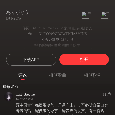
ありがとう
999+
228
DJ RYOW
作词 : JASMINE/SOCKS／東海地方の皆さん
作曲 : DJ RYOW/GROWTH/JASMINE
くらい部屋にひとり
抱膝缩在黑暗房间的角落里
膝を抱え込み もう無理 そんな風に思った時
现状困难的想要放弃 这时你
打开
下载APP
「Smile, you can change the world」
「你能改变世界 相信自己」
画面の向こうがわできみが
评论
相似歌曲
相似歌单
抬眼看着手机
投げかけたその言葉が
精彩评论
看着对我说这番话的你
いま現実になってあたしを突き動かして
Last_Breathe
11
现实让我变得四处碰壁
2017年10月30日
虹のような光となってあなたの愛は広がってく
愿中国青年都摆脱冷气，只是向上走，不必听自暴自弃
你的话如雨后彩虹般让我找回了自己
者流的话。能做事的做事，能发声的发声。有一份热，
優しいその声に 何度救われただろう 私は何ができただろう