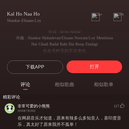
Kal Ho Naa Ho
1w+
275
Shankar-Ehsaan-Loy
作词 : Javed Akhtar
作曲 : Shankar Mahadevan/Ehsaan Noorani/Loy Mendonsa
Har Ghadi Badal Rahi Hai Roop Zindagi
生命无时无刻不在变化
Chaanv Hai Kabhi, Kabhi Hai Dhoop Zindagi
有时充满阴影，有时充满阳光
打开
下载APP
Har Pal Yahan
每一时刻
Jee Bhar Jiyo Jo Hai Samaa
评论
相似歌曲
相似歌单
都要活得充实 那是属于你的时间
Kal Ho Naa Ho
精彩评论
即使明天不一定会到来
Har Ghadi Badal Rahi Hai Roop Zindagi
非常可爱的小熊熊
117
生命无时无刻不在变化
2016年7月28日
Chaanv Hai Kabhi, Kabhi Hai Dhoop Zindagi
在网易音乐才知道，原来有辣多么多知音人，喜印度音
有时充满阴影，有时充满阳光
乐，真太好了原来我并不孤单！
Har Pal Yahan