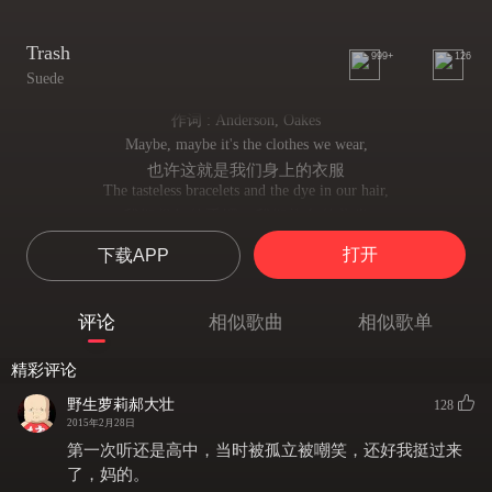
Trash
999+
126
Suede
作词 : Anderson, Oakes
Maybe, maybe it's the clothes we wear,
也许这就是我们身上的衣服
The tasteless bracelets and the dye in our hair,
我们俗气的手镯，我们染色的头发
Maybe it's our kookiness,
打开
下载APP
或许这就是我们疯傻的本性
Or maybe, maybe it's our nowhere towns,
或许这就是我们虚无的城镇
评论
相似歌曲
相似歌单
Our nothing places and our cellophane sounds,
我们空荡的住所，只有包装纸响动
精彩评论
Maybe it's our looseness,
或许这就是我们闲散的生活
野生萝莉郝大壮
128
But we're trash, you and me,
2015年2月28日
我们只是垃圾
第一次听还是高中，当时被孤立被嘲笑，还好我挺过来
We're the litter on the breeze,
了，妈的。