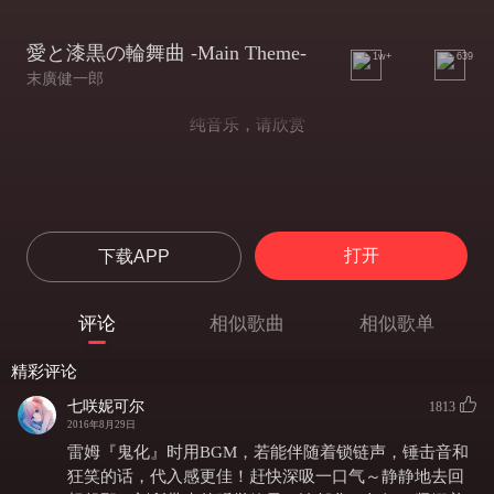
愛と漆黒の輪舞曲 -Main Theme-
1w+
639
末廣健一郎
纯音乐，请欣赏
打开
下载APP
评论
相似歌曲
相似歌单
精彩评论
七咲妮可尔
1813
2016年8月29日
雷姆『鬼化』时用BGM，若能伴随着锁链声，锤击音和
狂笑的话，代入感更佳！赶快深吸一口气～静静地去回