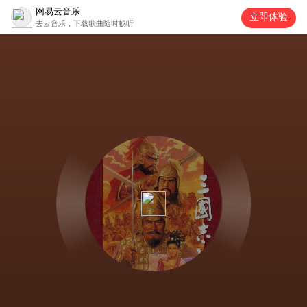
网易云音乐
立即体验
去云音乐，下载歌曲随时畅听