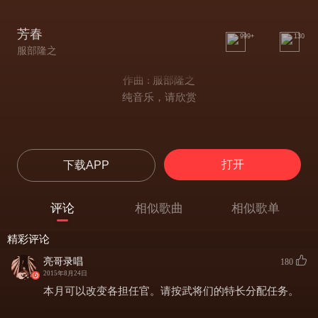
芳春
999+
130
服部隆之
作曲 : 服部隆之
纯音乐，请欣赏
打开
下载APP
评论
相似歌曲
相似歌单
精彩评论
亮哥录唱
180
2015年8月24日
本月可以改变各担任官。请按武将们的特长分配任务。