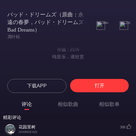
バッド・ドリームズ（原曲：永
遠の春夢，バッド・ドリームズ -
999+
220
Bad Dreams）
凋叶棕
作曲 : ZUN
纯音乐，请欣赏
打开
下载APP
评论
相似歌曲
相似歌单
精彩评论
花园里树
306
2016年8月16日