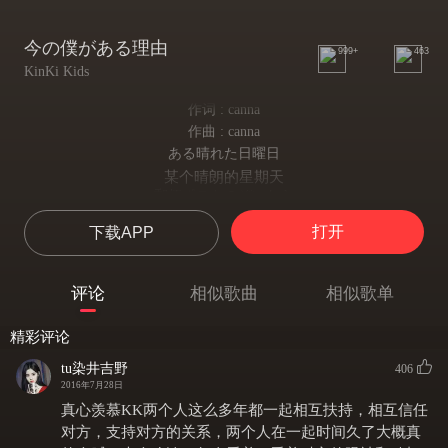
今の僕がある理由
999+
463
KinKi Kids
作词 : canna
作曲 : canna
ある晴れた日曜日
某个晴朗的星期天
郵便ポストのぞいたら
偶尔看了一眼邮箱
打开
下载APP
ピザ屋のチラシに紛れて
在披萨店的传单之中
君の名前を見つけた
评论
相似歌曲
相似歌单
发现了你的名字
封筒を開いたら
精彩评论
拆开信封
結婚式の招待状
tu染井吉野
406
有你的结婚请柬
2016年7月28日
懐かしくて、嬉しくて、切なくて
真心羡慕KK两个人这么多年都一起相互扶持，相互信任
怀念、欣喜、难过
对方，支持对方的关系，两个人在一起时间久了大概真
涙がこぼれた